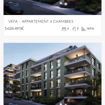
VEFA – APPARTEMENT 4 CHAMBRES
3.626.495€
4
2
169.6