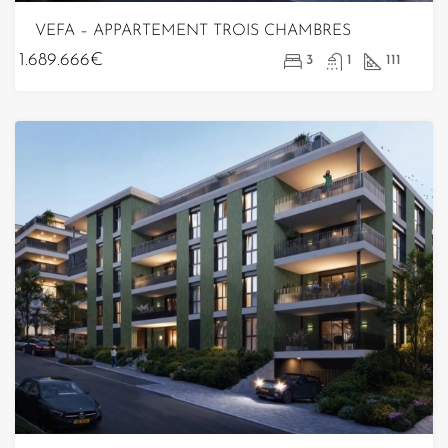
VEFA – APPARTEMENT TROIS CHAMBRES
1.689.666€
3
1
111