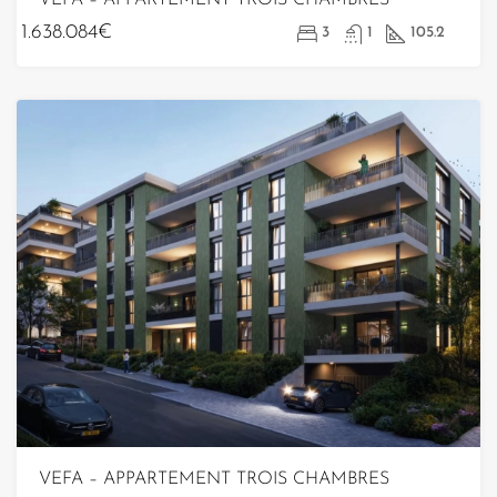
1.638.084€
3
1
105.2
VEFA – APPARTEMENT TROIS CHAMBRES