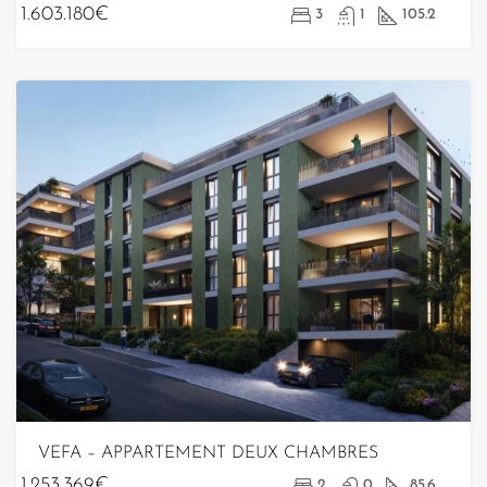
1.603.180€
3
1
105.2
VEFA – APPARTEMENT DEUX CHAMBRES
1.253.369€
2
0
85.6