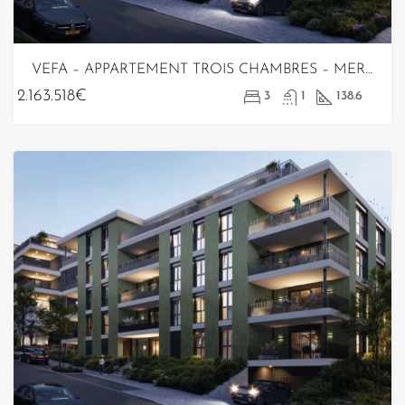
VEFA – APPARTEMENT TROIS CHAMBRES – MERL
2.163.518€
3
1
138.6