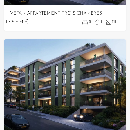
VEFA – APPARTEMENT TROIS CHAMBRES
1.720.041€
3
1
111