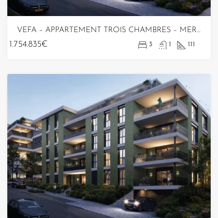
VEFA – APPARTEMENT TROIS CHAMBRES – MERL
1.754.835€
3
1
111